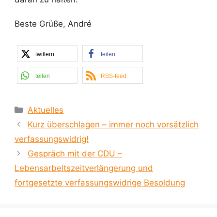
Beste Grüße, André
twittern
teilen
teilen
RSS-feed
Kategorien
Aktuelles
Kurz überschlagen – immer noch vorsätzlich
verfassungswidrig!
Gespräch mit der CDU –
Lebensarbeitszeitverlängerung und
fortgesetzte verfassungswidrige Besoldung