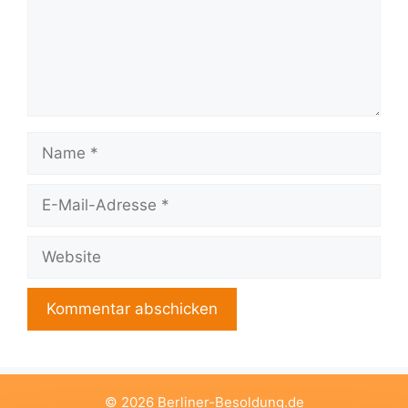
Name
E-
Mail-
Adresse
Website
© 2026 Berliner-Besoldung.de