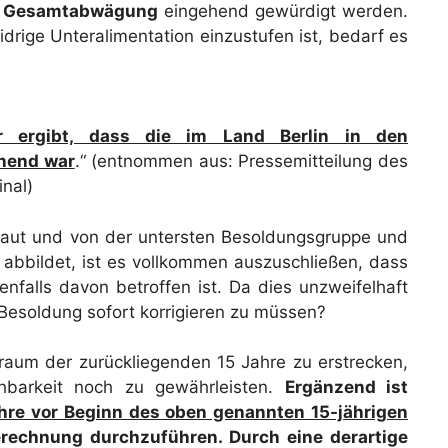
r Gesamtabwägung
eingehend gewürdigt werden.
drige Unteralimentation einzustufen ist, bedarf es
 ergibt, dass die im Land Berlin in den
hend war
.“ (entnommen aus: Pressemitteilung des
inal)
baut und von der untersten Besoldungsgruppe und
 abbildet, ist es vollkommen auszuschließen, dass
nfalls davon betroffen ist. Da dies unzweifelhaft
-Besoldung sofort korrigieren zu müssen?
raum der zurückliegenden 15 Jahre zu erstrecken,
chbarkeit noch zu gewährleisten.
Ergänzend ist
hre vor Beginn des oben genannten 15-jährigen
erechnung durchzuführen. Durch eine derartige