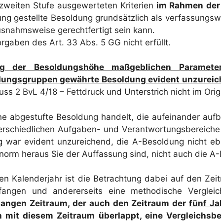
zweiten Stufe ausgewerteten Kriterien
im Rahmen de
ng gestellte Besoldung grundsätzlich als verfassungswi
ausnahmsweise gerechtfertigt sein kann.
aben des Art. 33 Abs. 5 GG nicht erfüllt.
g der Besoldungshöhe maßgeblichen Parameter
dungsgruppen gewährte Besoldung evident unzureic
s 2 BvL 4/18 – Fettdruck und Unterstrich nicht im Orig
e abgestufte Besoldung handelt, die aufeinander auf
terschiedlichen Aufgaben- und Verantwortungsbereiche
 war evident unzureichend, die A-Besoldung nicht ebe
tsnorm heraus Sie der Auffassung sind, nicht auch die A
 Kalenderjahr ist die Betrachtung dabei auf den Zeit
ufangen und andererseits eine methodische Verglei
hlangen Zeitraum, der auch den Zeitraum der
fünf Ja
 mit diesem Zeitraum überlappt, eine Vergleichsb