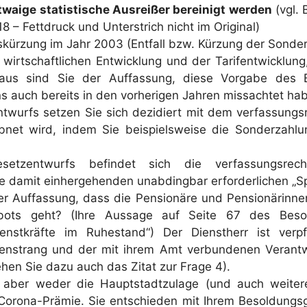
etwaige statistische Ausreißer bereinigt werden
(vgl. 
 36 zu 2 BvL 4/18 – Fettdruck und
gskürzung im Jahr 2003 (Entfall bzw. Kürzung der Sonde
wirtschaftlichen Entwicklung und der Tarifentwicklun
aus sind Sie der Auffassung, diese Vorgabe des B
s auch bereits in den vorherigen Jahren missachtet ha
ntwurfs setzen Sie sich dezidiert mit dem verfassungs
ebnet wird, indem Sie beispielsweise die Sonderzahl
esetzentwurfs befindet sich die verfassungsre
 damit einhergehenden unabdingbar erforderlichen „S
r Auffassung, dass die Pensionäre und Pensionärinne
ots geht? (Ihre Aussage auf Seite 67 des Besol
enstkräfte im Ruhestand“) Der Dienstherr ist ver
ienstrang und der mit ihrem Amt verbundenen Verant
hen Sie dazu auch das Zitat zur Frage 4).
n aber weder die Hauptstadtzulage (und auch weiter
 Corona-Prämie. Sie entschieden mit Ihrem Besoldung