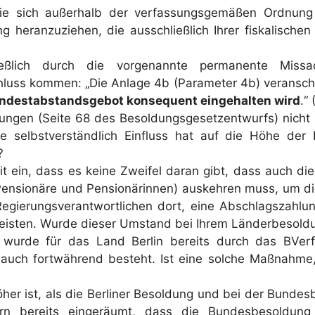
Sie sich außerhalb der verfassungsgemäßen Ordnun
 heranzuziehen, die ausschließlich Ihrer fiskalische
ießlich durch die vorgenannte permanente Mis
uss kommen: „Die Anlage 4b (Parameter 4b) veranschau
ndestabstandsgebot konsequent eingehalten wird
.“
ngen (Seite 68 des Besoldungsgesetzentwurfs) nicht 
ie selbstverständlich Einfluss hat auf die Höhe der
?
it ein, dass es keine Zweifel daran gibt, dass auch 
Pensionäre und Pensionärinnen) auskehren muss, um 
egierungsverantwortlichen dort, eine Abschlagszahlun
leisten. Wurde dieser Umstand bei Ihrem Länderbesoldu
urde für das Land Berlin bereits durch das BVerfG
auch fortwährend besteht. Ist eine solche Maßnahme,
er ist, als die Berliner Besoldung und bei der Bundes
rn bereits eingeräumt, dass die Bundesbesoldun