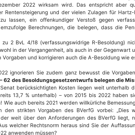
ember 2022 wirksam wird. Das entspricht aber quas
 der Rentensteigerung und der vielen Zulagen für Hartz
zu lassen, ein offenkundiger Verstoß gegen verfass
emzufolge Berechnungen, die belegen, dass die Pensi
zu 2 BvL 4/18 (verfassungswidrige R-Besoldung) nic
wohl in der Vergangenheit, als auch in der Gegenwart 
ten Vorgaben und korrigieren auch die A-Besoldung wie 
022 ignorieren Sie zudem ganz bewusst die Vorgabe
 – 62 des Besoldungsgesetzentwurfs belegen die M
Senat berücksichtigten Kosten liegen weit unterhalb
ereits 13,7 % unterhalb) – von 2015 bis 2022 haben si
en! Wie auch bereits 2021 werden willkürliche Bemessu
n den strikten Vorgaben des BVerfG vorbei: „Dies 
der weit über den Anforderungen des BVerfG liegt, nä
 Aus welcher Rechtsnorm heraus sind Sie der Auffassun
 2022 anwenden müssen?