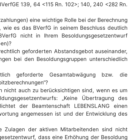
BVerfGE 139, 64 <115 Rn. 102>; 140, 240 <282 Rn.
 Unterstrich nicht im Original)
rzahlungen) eine wichtige Rolle bei der Berechnung
g, wie es das BVerfG in seinem Beschluss deutlich
VerfG nicht in Ihrem Besoldungsgesetzentwurf
ben)?
rechtlich geforderten Abstandsgebot auseinander,
ungen bei den Besoldungsgruppen unterschiedlich
chtlich geforderte Gesamtabwägung bzw. die
pitzberechnungen“?
n nicht auch zu berücksichtigen sind, wenn es um
dungsgesetzentwurfs: „Keine Übertragung des
pflichtet der Beamtenschaft LEBENSLANG einen
wortung angemessen ist und der Entwicklung des
e Zulagen der aktiven Mitarbeitenden sind nicht
sgesetzentwurf, dass eine Erhöhung der Besoldung